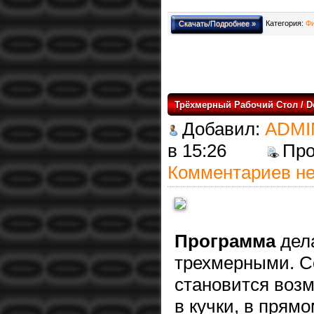
Категория:
Ф
Скачать/Подробнее »
Трёхмерный Рабочий Стол / De
Добавил:
ADMI
в 15:26
Пр
Комментариев не
Программа
дела
трехмерными. С
становится воз
в кучки, в прям