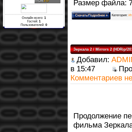
Размер файла: 
Категория:
Иг
Скачать/Подробнее »
Онлайн всего:
1
Гостей:
1
Пользователей:
0
Зeркала 2 / Mirrors 2 (НDRip/20
Добавил:
ADMI
в 15:47
Пр
Комментариев не
Продолжение пе
фильма Зеркала