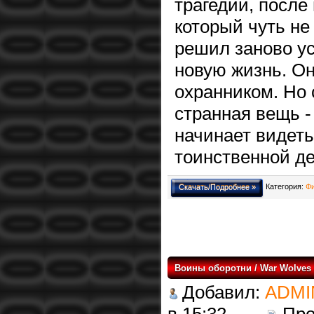
трагедии, после
который чуть не
решил заново ус
новую жизнь. О
охранником. Но 
странная вещь 
начинает видеть
тоинственной де
Категория:
Ф
Скачать/Подробнее »
Воины оборотни / War Wolves (
Добавил:
ADMI