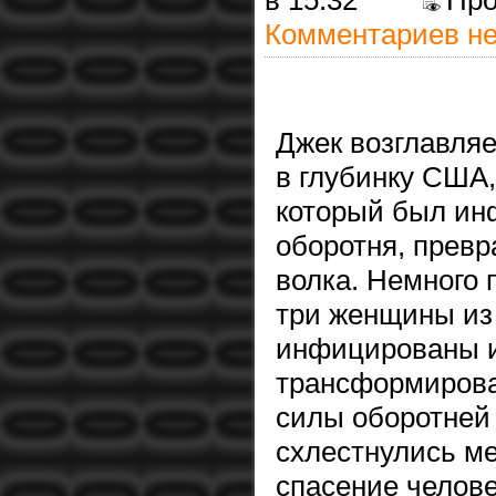
в 15:32
Пр
Комментариев не
Джек возглавляе
в глубинку США,
который был ин
оборотня, прев
волка. Немного 
три женщины из 
инфицированы и
трансформирова
силы оборотней
схлестнулись ме
спасение челов