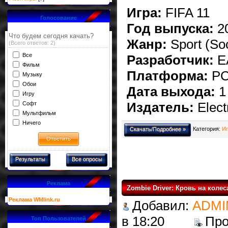
Игра:
FIFA 11
Голосование
Год выпуска:
2
Что будем сегодня качать?
Жанр:
Sport (Soc
(Всего ответов: 2)
Все
Разработчик:
E
Фильм
Платформа:
P
Музыку
Обои
Дата выхода:
1 
Игру
Издатель:
Elect
Софт
Мультфильм
Ничего
Категория:
Иг
Скачать/Подробнее »
Результаты
Все опросы
Реклама
Zombie Driver: Кровь на колес
Реклама WMlink.ru
Добавил:
ADMI
в 18:20
Пр
Топ Пользователей