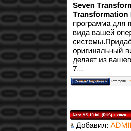
Seven Transform
Transformation 
программа для 
вида вашей опе
системы.Придаё
оригинальный в
делает из ваше
7...
Категория:
С
Скачать/Подробнее »
Nero MS 10 full (RUS) + ключ
Добавил:
ADMI