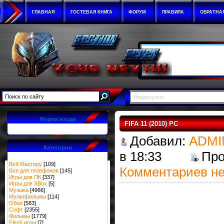
ГЛАВНАЯ
ГОСТЕВАЯ КНИГА
ФОРУМ
ПРАВИЛА
ОБРАТНА
Недоступно
Форма входа
FIFA 11 (2010) PC
Добавил:
ADMI
Категории
в 18:33
Пр
Веб Мастеру
[109]
Комментариев не
Все для телефонов
[145]
Игры для ПК
[337]
Игры для XBox
[5]
Музыка
[4966]
Мультфильмы
[114]
Обои
[583]
Софт
[2355]
Фильмы
[1779]
Flesh игры
[7]