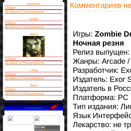
Комментариев не
klaniklani
Общее:
Активность Пользователя:
zenj68
Общее:
Активность Пользователя:
Игры:
Zombie Dr
felix4
Ночная резня
Релиз выпущен:
Жанры: Arcade / 
Общее:
Активность Пользователя:
Разработчик: Exo
s-bog
Общее:
Издатель: Exor S
Активность Пользователя:
Вася
Издатель в Росси
Общее:
Активность Пользователя:
Платформа: PC
Тип издания: Л
Статистика
Язык Интерфейс
Лекарство: не т