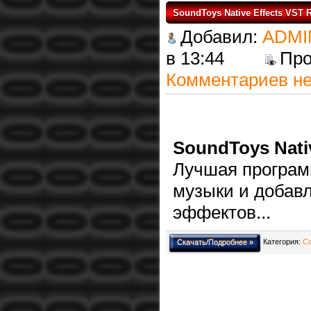
SoundToys Native Effects VST 
Добавил:
ADMI
в 13:44
Пр
Комментариев не
SoundToys Nati
Лучшая програм
музыки и добавл
эффектов...
Категория:
С
Скачать/Подробнее »