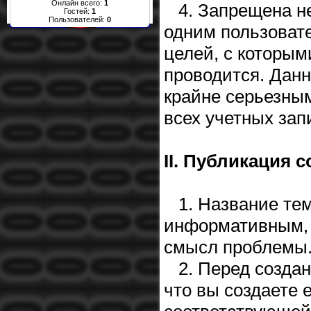
Онлайн всего:
1
4. Запрещена не
Гостей:
1
Пользователей:
0
одним пользовате
целей, с которым
проводится. Дан
крайне серьезным
всех учетных зап
II. Публикация 
1. Название те
информативным, 
смысл проблемы
2. Перед создан
что вы создаете 