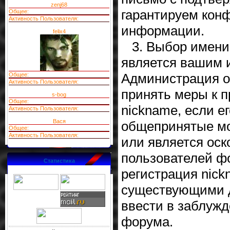
zenj68
гарантируем кон
Общее:
Активность Пользователя:
информации.
felix4
3. Выбор имени 
является вашим 
Администрация о
Общее:
Активность Пользователя:
принять меры к 
s-bog
Общее:
nickname, если е
Активность Пользователя:
Вася
общепринятые мо
Общее:
Активность Пользователя:
или является ос
пользователей ф
Статистика
регистрация nick
существующими д
ввести в заблужд
форума.