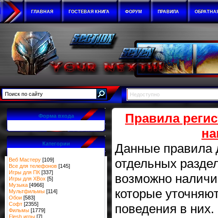
ГЛАВНАЯ
ГОСТЕВАЯ КНИГА
ФОРУМ
ПРАВИЛА
ОБРАТНА
Недоступно
Правила регис
Форма входа
на
Категории
Данные правила д
отдельных разде
Веб Мастеру
[109]
Все для телефонов
[145]
Игры для ПК
[337]
возможно наличи
Игры для XBox
[5]
Музыка
[4966]
которые уточняю
Мультфильмы
[114]
Обои
[583]
Софт
[2355]
поведения в них.
Фильмы
[1779]
Flesh игры
[7]