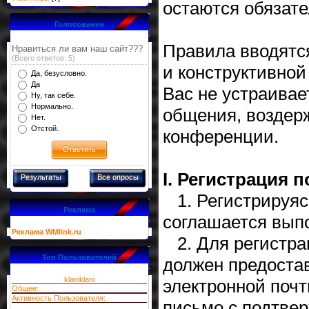
остаются обязат
Голосование
Правила вводятс
Нравиться ли вам наш сайт???
(Всего ответов: 5)
и конструктивно
Да, безусловно.
Да
Вас не устраива
Ну, так себе.
Нормально.
общения, воздерж
Нет.
Отстой.
конференции.
I. Регистрация 
Результаты
Все опросы
1. Регистрируясь
Реклама
соглашается вып
Реклама WMlink.ru
2. Для регистра
Топ Пользователей
должен предоста
klaniklani
электронной почт
Общее:
Активность Пользователя:
письмо с подтве