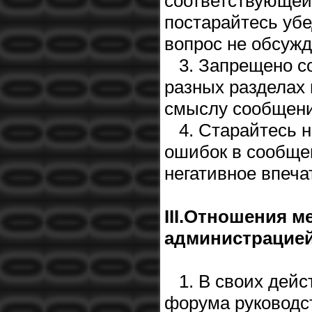
соответствующей 
постарайтесь убе
вопрос не обсужд
3. Запрещено со
разных разделах
смыслу сообщени
4. Старайтесь н
ошибок в сообщен
негативное впеча
III.Отношения 
администрацией
1. В своих дейс
форума руководс