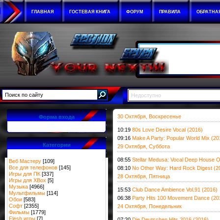
ГЛАВНАЯ
ГОСТЕВАЯ КНИГА
ФОРУМ
ПРАВИЛА
ОБРАТНА
Недоступно
30 Октября, Воскресенье
Форма входа
10:19
80s Love Desire Vocal (2016)
09:16
Make A Party: Popular World Mix (20
Категории
29 Октября, Суббота
08:55
Stellar Medusa: Vocal Deep House O
Веб Мастеру
[109]
Все для телефонов
[145]
08:10
No Other Way: Hard Rock Digest (2
Игры для ПК
[337]
28 Октября, Пятница
Игры для XBox
[5]
Музыка
[4966]
15:53
Club Dance Ambience Vol.91 (2016)
Мультфильмы
[114]
06:38
Party Hits 100 Movement Dance (20
Обои
[583]
Софт
[2355]
24 Октября, Понедельник
Фильмы
[1779]
Flesh игры
[7]
07:20
Die Deutschen Hits 2016 (2016)