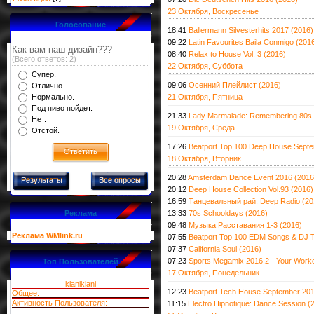
23 Октября, Воскресенье
Голосование
18:41
Ballermann Silvesterhits 2017 (2016)
09:22
Latin Favourites Baila Conmigo (201
Как вам наш дизайн???
08:40
Relax to House Vol. 3 (2016)
(Всего ответов: 2)
22 Октября, Суббота
Супер.
09:06
Осенний Плейлист (2016)
Отлично.
Нормально.
21 Октября, Пятница
Под пиво пойдет.
21:33
Lady Marmalade: Remembering 80s 
Нет.
19 Октября, Среда
Отстой.
17:26
Beatport Top 100 Deep House Septe
18 Октября, Вторник
20:28
Amsterdam Dance Event 2016 (2016
Результаты
Все опросы
20:12
Deep House Collection Vol.93 (2016)
16:59
Танцевальный рай: Deep Radio (20
Реклама
13:33
70s Schooldays (2016)
09:48
Музыка Расставания 1-3 (2016)
Реклама WMlink.ru
07:55
Beatport Top 100 EDM Songs & DJ 
07:37
California Soul (2016)
07:23
Sports Megamix 2016.2 - Your Worko
Топ Пользователей
17 Октября, Понедельник
klaniklani
12:23
Beatport Tech House September 201
Общее:
Активность Пользователя:
11:15
Electro Hipnotique: Dance Session (