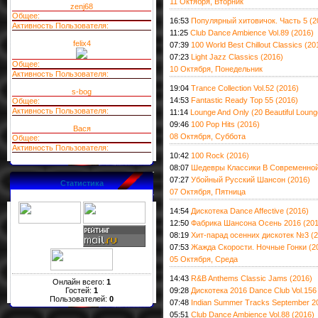
11 Октября, Вторник
zenj68
Общее:
16:53
Популярный хитовичок. Часть 5 (2
Активность Пользователя:
11:25
Club Dance Ambience Vol.89 (2016)
felix4
07:39
100 World Best Chillout Classics (20
07:23
Light Jazz Classics (2016)
Общее:
10 Октября, Понедельник
Активность Пользователя:
19:04
Trance Collection Vol.52 (2016)
s-bog
14:53
Fantastic Ready Top 55 (2016)
Общее:
Активность Пользователя:
11:14
Lounge And Only (20 Beautiful Loung
09:46
100 Pop Hits (2016)
Вася
08 Октября, Суббота
Общее:
Активность Пользователя:
10:42
100 Rock (2016)
08:07
Шедевры Классики В Современной 
07:27
Убойный Русский Шансон (2016)
Статистика
07 Октября, Пятница
14:54
Дискотека Dance Affective (2016)
12:50
Фабрика Шансона Осень 2016 (201
08:19
Хит-парад осенних дискотек №3 (2
07:53
Жажда Скорости. Ночные Гонки (2
05 Октября, Среда
14:43
R&B Anthems Classic Jams (2016)
Онлайн всего:
1
Гостей:
1
09:28
Дискотека 2016 Dance Club Vol.156
Пользователей:
0
07:48
Indian Summer Tracks September 2
05:51
Club Dance Ambience Vol.88 (2016)