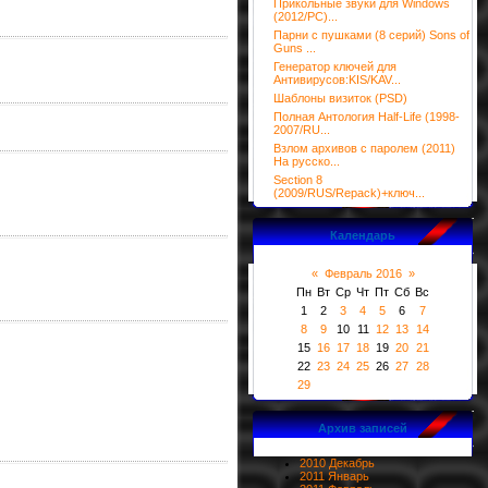
Прикольные звуки для Windows
(2012/PC)...
Парни с пушками (8 серий) Sons of
Guns ...
Генератор ключей для
Антивирусов:KIS/KAV...
Шаблоны визиток (PSD)
Полная Антология Half-Life (1998-
2007/RU...
Взлом архивов с паролем (2011)
На русско...
Section 8
(2009/RUS/Repack)+ключ...
Календарь
«
Февраль 2016
»
Пн
Вт
Ср
Чт
Пт
Сб
Вс
1
2
3
4
5
6
7
8
9
10
11
12
13
14
15
16
17
18
19
20
21
22
23
24
25
26
27
28
29
Архив записей
2010 Декабрь
2011 Январь