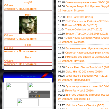
zenj68
23:26
Сотка молодежных хитов 50х50 (2
Общее:
09:06
Легенды Ретро FM. Лучшее. Заруб
Активность Пользователя:
16 Февраля, Вторник
felix4
15:00
Flash Back 90's (2016)
14:12
DMC Commercial Collection 397 Feb
11:29
Power of EDM Vol.3 (2016)
11:04
Trance Collection Vol.37 (2016)
10:10
Beatport Top 100 14.02.2016 (2016)
Общее:
08:37
Deep House Collection Vol.58 (2016)
Активность Пользователя:
13 Февраля, Суббота
s-bog
Общее:
23:34
Валентинов день. Лучшие медляки
Активность Пользователя:
11:45
Снежная лавина популярных хитов
11:15
Имена на все времена. Застольные
Вася
Общее:
12 Февраля, Пятница
Активность Пользователя:
14:38
Dance Feel: Electro Touch Vol.3 (20
08:58
Disko Hits 80 200 хитов (2016)
08:26
Vocal Trance Seduction Vol.7 (2016)
Статистика
08 Февраля, Понедельник
15:09
Лучшая дискотека страны №8 50х5
11:13
Retro Party Vol.2 (2016)
09:42
Быстрое создание интернет-магази
07 Февраля, Воскресенье
22:27
100 Hits - Dance Classics (5CD)