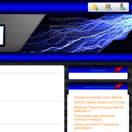
Сегодня 09.08.2026
Добро пожаловать!
Section 7 - это сайт, где вы можете скачать
софт,игры,фильмы, а главное вы сможете скачать
всё с удобных файлообмеников.
Профиль
Самое Популярное
Генератор ключей к игре Аватар...
NOD32 Update Viewer 5.02.0 Final...
Девушки Танцуют под музыку на
рабочем ст...
Программы для получения
Голосов и повыше...
Ключи для Avast 5. Генератор
ключей для ...