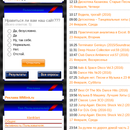
12:13
Дискотека Казанова. Старые Песни
25 Февраля, Четверг
Голосование
10:17
Водила, трогай! (2016)
09:00
Детскотека – Танцевальные хиты 
Нравиться ли вам наш сайт???
(Всего ответов: 5)
24 Февраля, Среда
Да, безусловно.
10:21
Практическая аналитика в Excel. В
Да
23 Февраля, Вторник
Ну, так себе.
Нормально.
16:25
Terminator Genisys (2015/Soundtra
Нет.
11:31
Deep House Collection vol.59 (2016)
Отстой.
10:47
Club Dance Ambience vol.57 (2016)
21 Февраля, Воскресенье
22:56
Italo & Space Disco Vol.3 (2016)
11:55
Dance Hits №20 (2016)
Результаты
Все опросы
07:25
Зайцев нет. Песни и Музыка к 23 
20 Февраля, Суббота
Реклама
21:57
Best Of The 90s Dance Hits (2016)
19:56
Музыка В Машину. Лучшие Хиты (
Реклама WMlink.ru
18:27
Classic Love 3CD (2016)
12:10
Jump Again: Electric Shock Vol.2 (20
Топ Пользователей
11:53
For DJs Only (2016-01)
10:00
Jump Again: Electric Shock Vol.2 (20
klaniklani
17 Февраля, Среда
Общее:
Активность Пользователя:
23:54
За рулем по дороге домой часть 2 