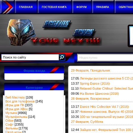
ГЛАВНАЯ
ГОСТЕВАЯ КНИГА
ФОРУМ
ПРАВИЛА
ОБРАТНА
Недоступно
29 Февраля, Понедельник
Форма входа
17:05
Легенды русского шансона 5 СD (
13:37
Spring Dance (2016)
Категории
11:10
Relaxed Guitar Chillout: Selected 
09:06
На Волне Шансона (2016)
Веб Мастеру
[109]
28 Февраля, Воскресенье
Все для телефонов
[145]
Игры для ПК
[337]
13:17
Dance Hits Collection Vol.7 (2016)
Игры для XBox
[5]
11:37
Новинки шансона. Выпуск 40 (2016
Музыка
[4966]
Мультфильмы
[114]
10:26
100-ка танцевальной музыки (2016
Обои
[583]
27 Февраля, Суббота
Софт
[2355]
Фильмы
[1779]
12:44
Зайцев нет. Февральский Tоп 100 
Flesh игры
[7]