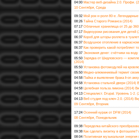
04:00
Мастер веб-дизайна 2.0. Профи. (
10 Сентября, Среда
09:32
Мой рок-н-ролл 80-е. Легендарные
08:26
Тайна Старого Романса (2014)
07:17
Облачные хранилища от 25 до 360 
07:17
Видеоуроки рисования для детей (
06:37
Короб для шторы-роллета в туалет
06:37
Воздушное отопление в каркасном
06:37
Как проверить какой потребляет т
06:37
Экономия денег: счётчики на воду
05:50
Зарядка от Шидловского — компле
(2014)
05:50
Установка фотомодулей на кровлю
05:50
Медно-алюминиевый термит своим
04:58
Пайка и выявление брака li-on акк
04:58
Установка стальной двери (2014) 
04:58
Целебная польза лимона (2014) В
04:13
Специалист. Drupal. Уровень 1-2. 
04:13
Веб студия под ключ 2.0. (2014) В
09 Сентября, Вторник
17:24
Осенний кураж от DFM (2014)
08 Сентября, Понедельник
09:38
Переделка китайского преобразова
09:38
Как сделать визитку в фотошопе? 
08:04
Позитивная музыкальная энергия 