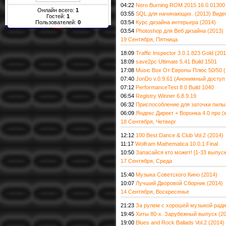
04:22
Nero Burning ROM 2015 16.0.01300 (
Онлайн всего:
1
03:55
SQL для начинающих. (2013) Виде
Гостей:
1
Пользователей:
0
03:54
Курс дизайна интерьера (2014)
03:54
Photoshop для Веб дизайна (2013)
19 Сентября, Пятница
18:09
Traffic Inspector 3.0.1.823 Gold (2
18:09
save2pc Ultimate 5.41 Build 1501
17:08
Music Box От Европы Плюс 50/50 (
07:40
JonDo v.0.9.61 (Анонимный доступ
07:12
PerformanceTest 8.0 Build 1040
06:54
Registry Winner 6.8.9.19
06:32
Приспособление для заточки пилы
06:09
Яндекс Директ + Воронка 4.0 про (
18 Сентября, Четверг
12:12
100 Best Dance & Club Vol.2 (2014)
11:17
Wolfram Mathematica 10.0.1 Final
10:50
Запасайся кто может! [1-33 выпуск
17 Сентября, Среда
15:40
Музыка Советского Кино (2014)
10:07
Лучший Дворовой Сборник (2014)
14 Сентября, Воскресенье
21:23
За рулем с хорошей музыкой ради
19:45
Хиты 80-х. Зарубежный выпуск (2
19:00
Blues and Rock Ballads Vol.2 (2014)