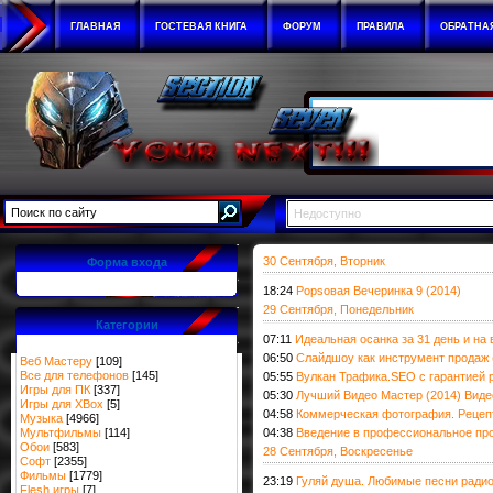
ГЛАВНАЯ
ГОСТЕВАЯ КНИГА
ФОРУМ
ПРАВИЛА
ОБРАТНА
Недоступно
30 Сентября, Вторник
Форма входа
18:24
Popsовая Вечеринка 9 (2014)
29 Сентября, Понедельник
Категории
07:11
Идеальная осанка за 31 день и на 
06:50
Слайдшоу как инструмент продаж 
Веб Мастеру
[109]
Все для телефонов
[145]
05:55
Вулкан Трафика.SEO с гарантией р
Игры для ПК
[337]
05:30
Лучший Видео Мастер (2014) Виде
Игры для XBox
[5]
04:58
Коммерческая фотография. Рецепт
Музыка
[4966]
Мультфильмы
[114]
04:38
Введение в профессиональное пр
Обои
[583]
28 Сентября, Воскресенье
Софт
[2355]
Фильмы
[1779]
23:19
Гуляй душа. Любимые песни радио
Flesh игры
[7]