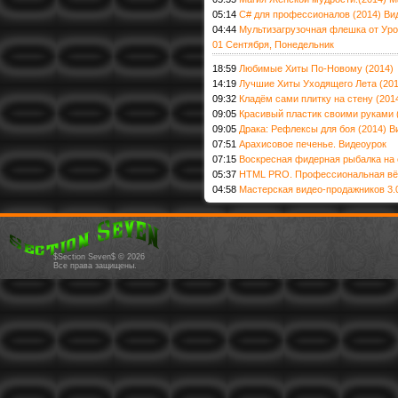
05:14
С# для профессионалов (2014) Ви
04:44
Мультизагрузочная флешка от Уро
01 Сентября, Понедельник
18:59
Любимые Хиты По-Новому (2014)
14:19
Лучшие Хиты Уходящего Лета (201
09:32
Кладём сами плитку на стену (201
09:05
Красивый пластик своими руками 
09:05
Драка: Рефлексы для боя (2014) 
07:51
Арахисовое печенье. Видеоурок
07:15
Воскресная фидерная рыбалка на 
05:37
HTML PRO. Профессиональная вёр
04:58
Мастерская видео-продажников 3.
$Section Seven$ © 2026
Все права защищены.