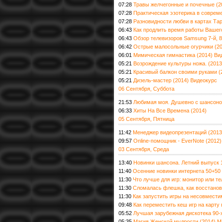
07:28
Травы желчегонные и почечные (2
07:28
Практическая эзотерика в соврем
07:28
Разновидности любви в картах Тар
06:43
Как продлить время работы Вашег
06:43
Обзор телевизоров Samsung 7-й, 8-
06:42
Острые малосольные огурчики (20
06:01
Мимическая гимнастика (2014) Ви
05:21
Возрождение культуры ножа. (201
05:21
Красивый балкон своими руками (
05:21
Дизель-мастер (2014) Видеокурс
06 Сентября, Суббота
21:53
Любимая моя. Душевно с шансоно
06:33
Хиты На Все Времена (2014)
05 Сентября, Пятница
11:42
Менеджер видеопрезентаций (2013
09:57
Online-помощник - EverNote (201
03 Сентября, Среда
13:40
Новинки шансона. Летний выпуск 1
11:40
Осенние новинки интернета 50+50 
11:30
Что лучше для игр: монитор или те
11:30
Cломалась флешка, как восстанов
11:30
Как запустить игры на несовмести
09:48
Как переместить кеш игр на карту 
05:52
Лучшая зарубежная дискотека 90-х
05:35
Магия Женской мудрости.(2014) М