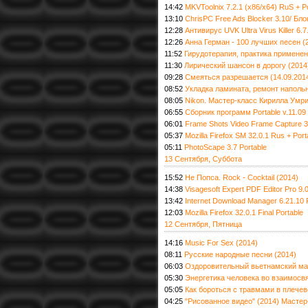
14:42
MKVToolnix 7.2.1 (x86/x64) RuS + P
13:10
ChrisPC Free Ads Blocker 3.10/ Б
12:28
Антивирус UVK Ultra Virus Killer 6.7
12:26
Анна Герман - 100 лучших песен (
11:52
Гирудотерапия, практика применен
11:30
Лирический шансон в дорогу (2014
09:28
Смеяться разрешается (14.09.201
08:52
Укладка ламината, ремонт напольн
08:05
Nikon. Мастер-класс Кирилла Умри
06:55
Сборник программ Portable v.11.09 
06:01
Frame Shots Video Frame Capture 3.
05:37
Mozilla Firefox SM 32.0.1 Rus + Por
05:11
PhotoScape 3.7 Portable
13 Сентября, Суббота
15:52
Не Попса. Rock - Cocktail (2014)
14:38
Visagesoft Expert PDF Editor Pro 9.0
13:42
Internet Download Manager 6.21.10 F
12:03
Mozilla Firefox 32.0.1 Final Portable
12 Сентября, Пятница
14:16
Music For Sex (2014)
08:11
Русские народные песни (2014)
06:03
Оздоровительный вьетнамский ма
05:30
Энергетика человека во взаимосв
05:05
Как бороться с травмами в плечев
04:25
"Рисованное видео" (2014) Масте