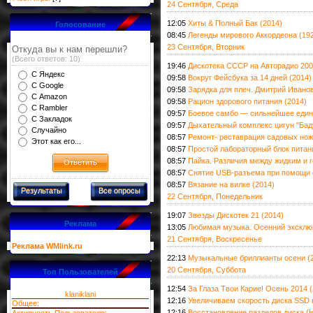
24 Сентября, Среда
12:05
Хиты & Полный Бак (2014)
Голосование
08:45
Легенды мирового Аккордеона (19
23 Сентября, Вторник
Откуда вы к нам перешли?
(Всего ответов: 10)
19:46
Дискотека СССР на Авторадио 200 
С Яндекс
09:58
Вокруг Фейсбука за 14 дней (2014)
С Google
09:58
Зарядка для плеч. Дмитрий Иванов
С Amazon
09:58
Рацион здорового питания (2014)
С Rambler
09:57
Боевое самбо — сильнейшее един
С Закладок
09:57
Дыхательный комплекс цигун "Баду
Случайно
08:57
Ремонт- реставрация садовых нож
Этот как его...
08:57
Простой лабораторный блок питани
08:57
Пайка. Различия между жидким и 
08:57
Снятие USB-разъема при помощи с
08:57
Вязание на вилке (2014)
Результаты
Все опросы
22 Сентября, Понедельник
19:07
Звезды Дискотек 21 (2014)
Реклама
13:05
Любимая музыка. Осенний эксклюз
21 Сентября, Воскресенье
Реклама WMlink.ru
22:13
Музыкальные бриллианты осени (
20 Сентября, Суббота
Топ Пользователей
12:54
За Глаза Твои Карие! Осень 2014 (
klaniklani
12:16
Увеличиваем скорость диска SSD в
Общее:
12:16
Восстановление разделов диска (