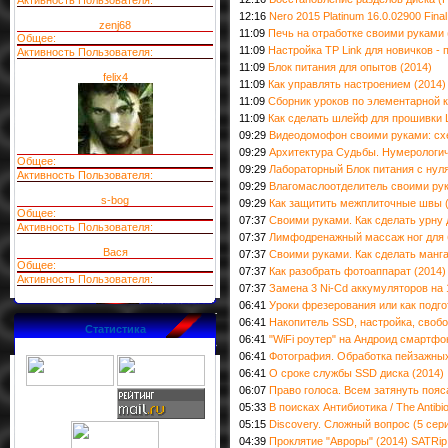
Активность Пользователя:
12:16
Nero 2015 Platinum 16.0.02900 Fina
zenj68
11:09
Печь на отработке своими руками 
Общее:
11:09
Настройка TP Link для новичков - 
Активность Пользователя:
11:09
Блок питания для опытов (2014)
felix4
11:09
Как управлять настроением (2014)
11:09
Сборник уроков по элементарной 
11:09
Как сделать шлейф для прошивки 
09:29
Видеодомофон своими руками: схе
09:29
Архитектура Судьбы. Нумерологич
Общее:
09:29
Лабораторный Блок питания с нуля
Активность Пользователя:
09:29
Влагомаслоотделитель своими рук
s-bog
09:29
Как защитить межплиточные швы 
Общее:
07:37
Своими руками. Как сделать урну 
Активность Пользователя:
07:37
Лимфодренажный массаж ног для б
Вася
07:37
Своими руками. Как сделать манга
Общее:
07:37
Как разобрать фотоаппарат (2014)
Активность Пользователя:
07:37
Замена 3 Ni-Cd аккумуляторов на 1
06:41
Уроки фрезерования или как подго
06:41
Накопитель SSD, настройка, свобо
Статистика
06:41
"WiFi роутер" на Андроид смартфо
06:41
Фотография. Обработка пейзажных
06:41
О сроке службы SSD диска (2014)
06:07
Право голоса. Всем затянуть пояс
05:33
В поисках Антибиотика / The Antibio
05:15
Discovery. Сложный вопрос (5 серий
04:39
Проклятие "Авроры" (2014) SATRip