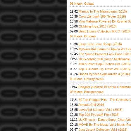
08 Июня, Среда
19:42
Mambo In The Mainstream (2010)
16:39
Союз Детский 100 Песен (2016)
13:58
Viva Mallorca Powered By Xtreme S
10:06
Clubbing Ibiza 2016 (2016)
09:09
Deep House Collection Vol.74 (2016)
07 Июня, Вторник
18:36
Easy Jazz Love Songs (2016)
16:25
Музыка Для Вашего Офиса Vol.1 (
12:45
The Sound Present Funk Bass (201
11:51
30 Excellent Club House Multibundle
10:21
100% Proof Pop! Friction Hits (2016)
09:51
Top 35 Hands Up Traxx Vol.3 (2016)
08:26
Новая Русская Дискотека 4 (2016)
06 Июня, Понедельник
11:57
Продам участок 10 соток с времян
05 Июня, Воскресенье
17:21
50 Top Reggae Hits - The Greatest 
15:28
Armada Chill 2016
13:25
Love And Summer Vol.2 (2016)
12:28
Тоp 100 Русский Рок (2016)
11:12
LUXEmusic - Dance Super Chart Vol
10:18
MOVE By The Music Vol.1 Music For
09:47
Just Listen! Collection Vol.1 (2016)