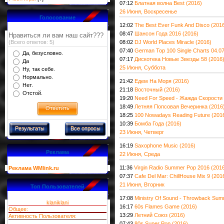
07:12
Блатная волна Best (2016)
26 Июня, Воскресенье
Голосование
12:02
The Best Ever Funk And Disco (201
08:47
Шансон Года 2016 (2016)
Нравиться ли вам наш сайт???
(Всего ответов: 5)
08:02
DJ World Places Miracle (2016)
07:40
German Top 100 Single Charts 04.07
Да, безусловно.
07:17
Дискотека Новые Звезды 58 (2016
Да
25 Июня, Суббота
Ну, так себе.
Нормально.
21:42
Едем На Моря (2016)
Нет.
21:18
Восточный (2016)
Отстой.
19:20
Need For Speed - Жажда Скорости 
18:49
Летняя Попсовая Вечеринка (2016
18:25
100 Nowadays Reading Future (201
10:39
Бомба Года (2016)
Результаты
Все опросы
23 Июня, Четверг
16:19
Saxophone Music (2016)
Реклама
22 Июня, Среда
11:36
Virgin Radio Summer Pop 2016 (201
Реклама WMlink.ru
07:37
Cafe Del Mar: ChillHouse Mix 9 (201
21 Июня, Вторник
Топ Пользователей
17:08
Ministry Of Sound - Throwback Su
klaniklani
16:17
60s Flames Game (2016)
Общее:
13:29
Летний Союз (2016)
Активность Пользователя:
07:43
80s Super Pop (2016)