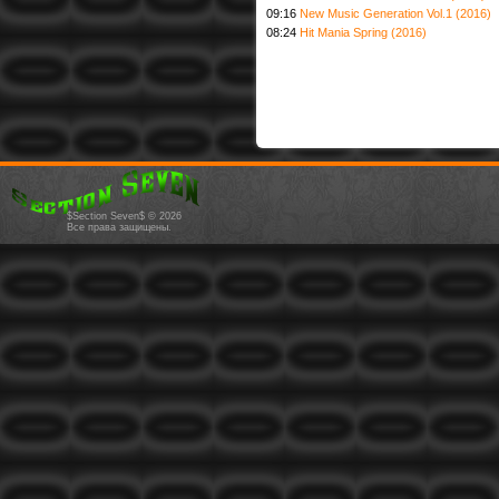
09:16
New Music Generation Vol.1 (2016)
08:24
Hit Mania Spring (2016)
$Section Seven$ © 2026
Все права защищены.