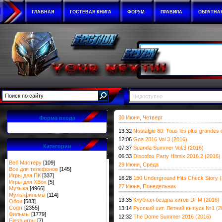
ГЛАВНАЯ
ГОСТЕВАЯ КНИГА
ФОРУМ
ПРАВИЛА
ОБРАТНА
Недоступно
30 Июня, Четверг
Форма входа
13:32
Nostalgie 80: Tous les plus grandes
12:06
Goa 2016 Vol.3 (2016)
Категории
07:37
Suanda Summer Vol.3 (2016)
06:33
Discofox Party Hitmix 2016.2 (2016)
Веб Мастеру
[109]
29 Июня, Среда
Все для телефонов
[145]
Игры для ПК
[337]
16:28
150 Underground Hits Check Story 
Игры для XBox
[5]
27 Июня, Понедельник
Музыка
[4966]
Мультфильмы
[114]
13:35
Клубная бездна хитов DFM (2016)
Обои
[583]
Софт
[2355]
13:14
Русский хит. Летний выпуск №1 (2
Фильмы
[1779]
12:32
The Dome Summer 2016 (2016)
Flesh игры
[7]