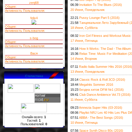
zenj68
06:39
Invitation To The Blues (2016)
Общее:
20 Июня, Понедельник
Активность Пользователя:
22:21
Pussy Lounge Part 5 (2016)
felix4
21:58
Танцевальное Лето Зарубежный (2
Общее:
18 Июня, Суббота
Активность Пользователя:
08:32
Iron Girl Fitness and Workout Music
s-bog
17 Июня, Пятница
Общее:
Активность Пользователя:
16:16
How It Works: The Dad - The Album 
Вася
15:36
Relax Time: Music For Meditation (2
Общее:
14 Июня, Вторник
Активность Пользователя:
07:11
Radio Italia Summer Hits 2016 (2016
13 Июня, Понедельник
Статистика
20:14
Classic Rock & Roll 3CD (2016)
18:44
Megahits Sommer 2016
15:23
Бездна хитов DFM №1 (2016)
09:41
Club Dance Ambience Vol.73 (2016)
11 Июня, Суббота
09:23
Amnezia Super Hits (03-2016)
08:06
Playlist NRJ Les 40 Hits Les Plus Di
Онлайн всего:
1
07:51
ABBA - The Best Songs (2016)
Гостей:
1
10 Июня, Пятница
Пользователей:
0
07:56
Space Synth Disco 80s (2016)