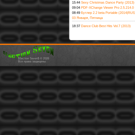
15:44
Sexy Christmas Dance Party (2013)
09:04
PDF-XChange Viewer Pro 2.5.214.0 
08:49
Бутлер 2.2 beta Portable (2014|RUS
03 Января, Пятница
18:37
Dance Club Best Hits Vol.7 (2013)
$Section Seven$ © 2026
Все права защищены.