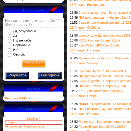
26 Января, Воскресенье
Голосование
21:56
Зимняя дискотека - Будет жарко! (
12:49
Пейзажи природы – Новые обои (2
Нравиться ли вам наш сайт???
11:51
Самый популярный зимний #2 (201
(Всего ответов: 5)
25 Января, Суббота
Да, безусловно.
19:50
Шансон Для Дальнобойщиков (201
Да
Ну, так себе.
13:00
XXXL Русская Волна (2014)
Нормально.
10:27
Kim Wilde - MP3 Play (2014)
Нет.
24 Января, Пятница
Отстой.
00:05
Лучшие песни Русского Шансона (
23 Января, Четверг
19:11
Русский Презент Новинок (2014)
Результаты
Все опросы
19:05
Прекрасные девушки - Новые обои
17:05
Зимний драйв – Сборник видео кл
16:18
Новый Хитовый Сборник (2014)
Реклама
11:12
XXXL Дискотека 80-90х (2014)
22 Января, Среда
Реклама WMlink.ru
16:25
Наталья Подольская - Коллекция в
15:01
Эххх разгуляй, душевная музыка 
Топ Пользователей
21 Января, Вторник
klaniklani
16:52
Ленинград - Коллекция видео клип
Общее:
Активность Пользователя:
14:22
Русский Non-Stop 80-90х (2014)