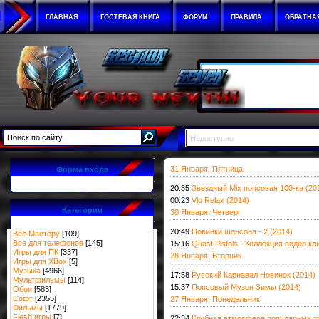
ГЛАВНАЯ
ГОСТЕВАЯ КНИГА
ФОРУМ
ПРАВИЛА
ОБРАТНА
Недоступно
31 Января, Пятница
Форма входа
20:35
Звездный Mix попсовая 100-ка (20
00:23
Vip Relax (2014)
Категории
30 Января, Четверг
20:49
Новинки шансона - 2 (2014)
Веб Мастеру
[109]
Все для телефонов
[145]
15:16
Quest Pistols - Коллекция видео к
Игры для ПК
[337]
28 Января, Вторник
Игры для XBox
[5]
Музыка
[4966]
17:58
Русский Карнавал Новинок (2014)
Мультфильмы
[114]
15:37
Попсовый Музон Зимы (2014)
Обои
[583]
Софт
[2355]
27 Января, Понедельник
Фильмы
[1779]
Flesh игры
[7]
22:34
Клубная атмосфера популярных тр