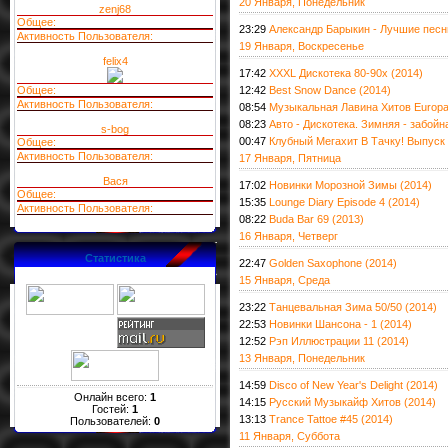
20 Января, Понедельник
zenj68
Общее:
23:29
Александр Барыкин - Лучшие песни
Активность Пользователя:
19 Января, Воскресенье
felix4
17:42
XXXL Дискотека 80-90х (2014)
Общее:
12:42
Best Snow Dance (2014)
Активность Пользователя:
08:54
Музыкальная Лавина Хитов Europa 
08:23
Авто - Дискотека. Зимняя - забойн
s-bog
00:47
Клубный Мегахит В Тачку! Выпуск 
Общее:
Активность Пользователя:
17 Января, Пятница
Вася
17:02
Новинки Морозной Зимы (2014)
Общее:
15:35
Lounge Diary Episode 4 (2014)
Активность Пользователя:
08:22
Buda Bar 69 (2013)
16 Января, Четверг
Статистика
22:47
Golden Saxophone (2014)
15 Января, Среда
23:22
Танцевальная Зима 50/50 (2014)
22:53
Новинки Шансона - 1 (2014)
12:52
Рэп Иллюстрации 11 (2014)
13 Января, Понедельник
14:59
Disco of New Year's Delight (2014)
Онлайн всего:
1
14:15
Русский Музыкайф Хитов (2014)
Гостей:
1
13:13
Trance Tattoe #45 (2014)
Пользователей:
0
11 Января, Суббота