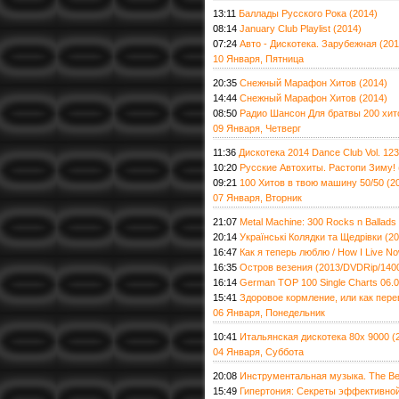
13:11
Баллады Русского Рока (2014)
08:14
January Club Playlist (2014)
07:24
Авто - Дискотека. Зарубежная (201
10 Января, Пятница
20:35
Снежный Марафон Хитов (2014)
14:44
Снежный Марафон Хитов (2014)
08:50
Радио Шансон Для братвы 200 хит
09 Января, Четверг
11:36
Дискотека 2014 Dance Club Vol. 123
10:20
Русские Автохиты. Растопи Зиму! 
09:21
100 Хитов в твою машину 50/50 (2
07 Января, Вторник
21:07
Metal Machine: 300 Rocks n Ballads
20:14
Українські Колядки та Щедрівки (2
16:47
Как я теперь люблю / How I Live 
16:35
Остров везения (2013/DVDRip/140
16:14
German TOP 100 Single Charts 06.0
15:41
Здоровое кормление, или как пере
06 Января, Понедельник
10:41
Итальянская дискотека 80х 9000 (
04 Января, Суббота
20:08
Инструментальная музыка. The Best
15:49
Гипертония: Секреты эффективно