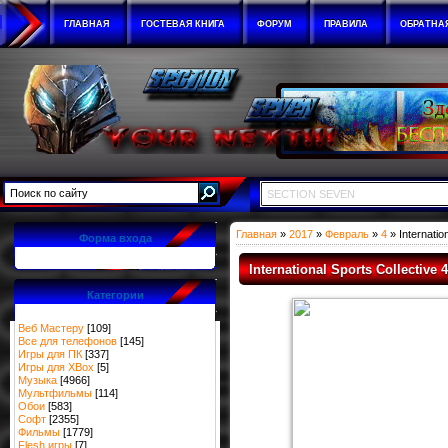
ГЛАВНАЯ
ГОСТЕВАЯ КНИГА
ФОРУМ
ПРАВИЛА
ОБРАТНА
SECTION SEVEN
Главная
»
2017
»
Февраль
»
4
» Internatio
Форма входа
International Sports Collective 4
Категории
Веб Мастеру
[109]
Все для телефонов
[145]
Игры для ПК
[337]
Игры для XBox
[5]
Музыка
[4966]
Мультфильмы
[114]
Обои
[583]
Софт
[2355]
Фильмы
[1779]
Flesh игры
[7]