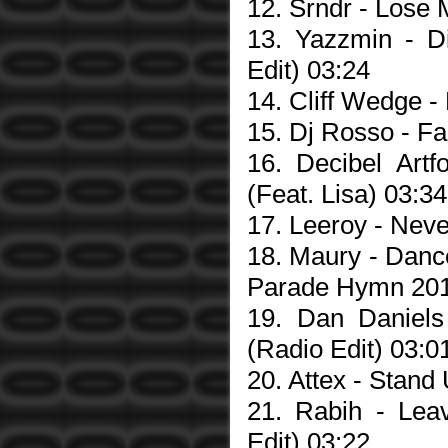
12. Srndr - Lose 
13. Yazzmin - Di
Edit) 03:24
14. Cliff Wedge - 
15. Dj Rosso - F
16. Decibel Artf
(Feat. Lisa) 03:34
17. Leeroy - Neve
18. Maury - Dance
Parade Hymn 2013
19. Dan Daniels 
(Radio Edit) 03:0
20. Attex - Stand
21. Rabih - Lea
Edit) 03:22