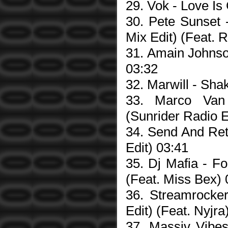
29. Vok - Love Is
30. Pete Sunset 
Mix Edit) (Feat. 
31. Amain Johnso
03:32
32. Marwill - Shak
33. Marco Van
(Sunrider Radio E
34. Send And Ret
Edit) 03:41
35. Dj Mafia - F
(Feat. Miss Bex) 
36. Streamrocke
Edit) (Feat. Nyjra
37. Massiv Vibes