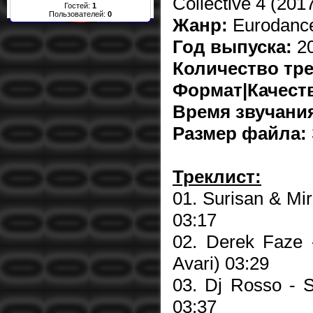
Collective 4 (201
Гостей:
1
Пользователей:
0
Жанр:
Eurodance
Год выпуска:
2
Количество тре
Формат|Качест
Время звучани
Размер файла:
Треклист:
01. Surisan & Mir
03:17
02. Derek Faze -
Avari) 03:29
03. Dj Rosso - S
03:37